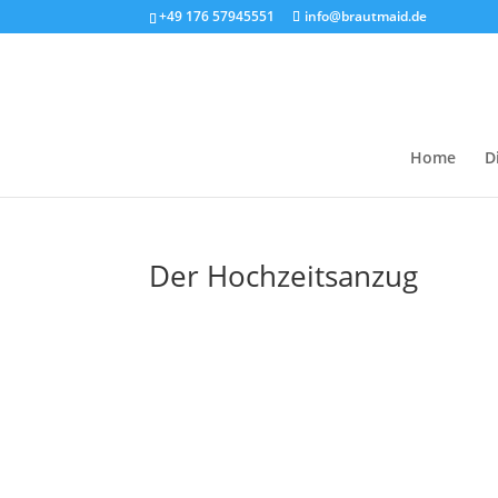
+49 176 57945551
info@brautmaid.de
Home
D
Der Hochzeitsanzug